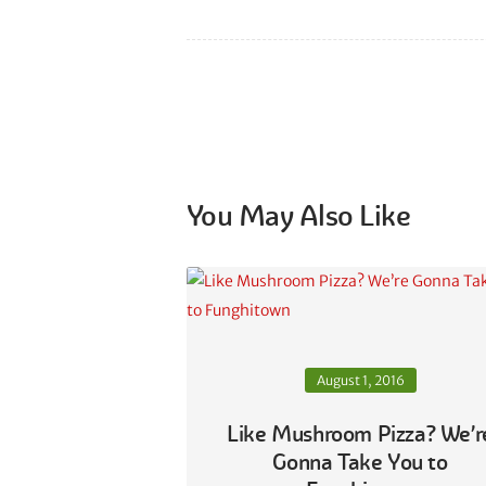
You May Also Like
August 1, 2016
Like Mushroom Pizza? We’r
Gonna Take You to