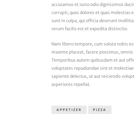
accusamus et iusto odio dignissimos duci
corrupti, quos dolores et quas molestias e
sunt in culpa, qui officia deserunt mollit
rerum facilis est et expedita distinctio.
Nam libero tempore, cum soluta nobis est
maxime placeat, facere possimus, omnis 
Temporibus autem quibusdam et aut offici
voluptates repudiandae sint et molestiae
sapiente delectus, ut aut reiciendis volu
asperiores repellat.
APPETIZER
PIZZA