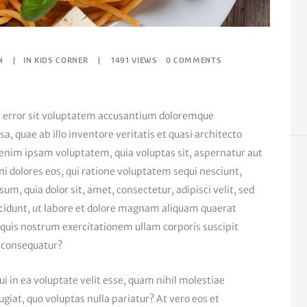
N
IN
KIDS CORNER
1491
VIEWS
0
COMMENTS
us error sit voluptatem accusantium doloremque
 quae ab illo inventore veritatis et quasi architecto
 enim ipsam voluptatem, quia voluptas sit, aspernatur aut
ni dolores eos, qui ratione voluptatem sequi nesciunt,
m, quia dolor sit, amet, consectetur, adipisci velit, sed
idunt, ut labore et dolore magnam aliquam quaerat
uis nostrum exercitationem ullam corporis suscipit
i consequatur?
i in ea voluptate velit esse, quam nihil molestiae
giat, quo voluptas nulla pariatur? At vero eos et