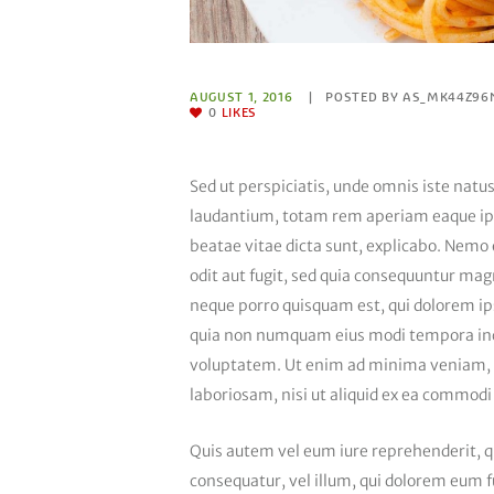
AUGUST 1, 2016
POSTED BY
AS_MK44Z96
0
LIKES
Sed ut perspiciatis, unde omnis iste nat
laudantium, totam rem aperiam eaque ipsa,
beatae vitae dicta sunt, explicabo. Nemo
odit aut fugit, sed quia consequuntur mag
neque porro quisquam est, qui dolorem ipsu
quia non numquam eius modi tempora inc
voluptatem. Ut enim ad minima veniam, q
laboriosam, nisi ut aliquid ex ea commod
Quis autem vel eum iure reprehenderit, qu
consequatur, vel illum, qui dolorem eum fu