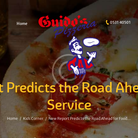
0531 40501
Home
 Predicts the Road Ahe
Service
Home
Kids Corner
New Report Predicts the Road Ahead for Food...