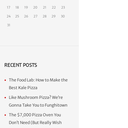
17
18
19
20
21
22
23
24
25
26
27
28
29
30
31
RECENT POSTS
The Food Lab: How to Make the
Best Kale Pizza
Like Mushroom Pizza? We’re
Gonna Take You to Funghitown
The $7,000 Pizza Oven You
Don’t Need (But Really Wish