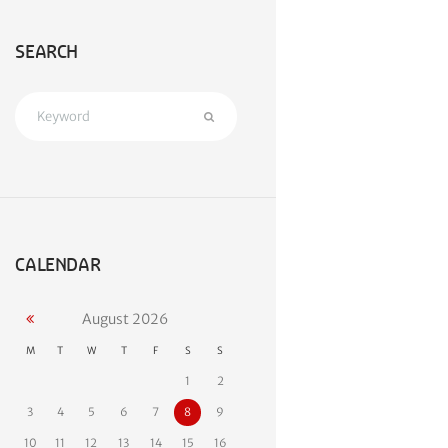
SEARCH
CALENDAR
August
2026
M
T
W
T
F
S
S
1
2
3
4
5
6
7
8
9
10
11
12
13
14
15
16