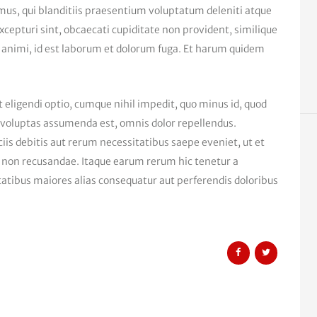
mus, qui blanditiis praesentium voluptatum deleniti atque
xcepturi sint, obcaecati cupiditate non provident, similique
ia animi, id est laborum et dolorum fuga. Et harum quidem
 eligendi optio, cumque nihil impedit, quo minus id, quod
voluptas assumenda est, omnis dolor repellendus.
is debitis aut rerum necessitatibus saepe eveniet, ut et
 non recusandae. Itaque earum rerum hic tenetur a
ptatibus maiores alias consequatur aut perferendis doloribus